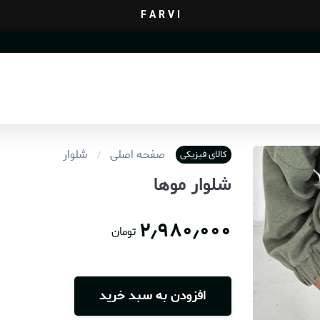
F A R V I
صفحه اصلی
شلوار
کالای فیزیکی
شلوار موها
۲٫۹۸۰٫۰۰۰
تومان
افزودن به سبد خرید