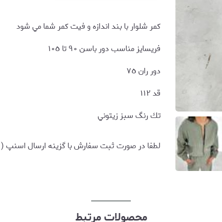
كمر شلوار با بند اندازه و فيت كمر شما مي شود
فريسايز مناسب دور باسن ٩٠ تا ١٠٥
دور ران ٧٥
قد ١١٢
تك رنگ سبز زيتوني
لطفا در صورت ثبت سفارش با گزینه ارسال اسنپ ( 
محصولات مرتبط