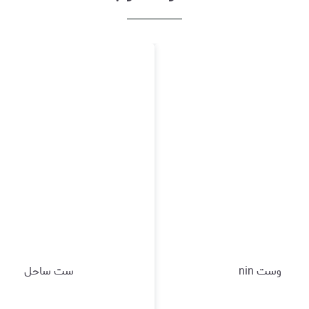
وست nin
ست ساحل