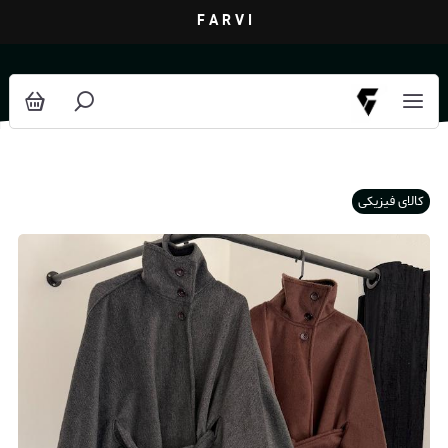
F A R V I
کالای فیزیکی