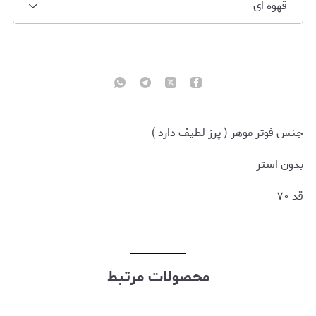
قهوه ای
جنس فوتر موهر ( پرز لطیف دارد )
بدون استر
قد ۷۰
محصولات مرتبط